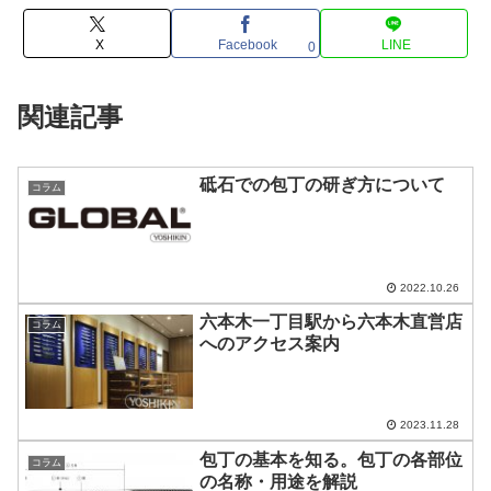
X
Facebook
LINE
0
関連記事
砥石での包丁の研ぎ方について
コラム
2022.10.26
六本木一丁目駅から六本木直営店
コラム
へのアクセス案内
2023.11.28
包丁の基本を知る。包丁の各部位
コラム
の名称・用途を解説