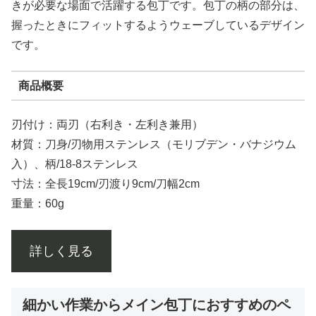
きが必要な場面で活躍する包丁です。包丁の柄の部分は、
握ったときにフィットするようウェーブしているデザイン
です。
商品概要
刃付け：両刃（右利き・左利き兼用）
材質：刀身/刃物用ステンレス（モリブデン・バナジウム
入）、柄/18-8ステンレス
寸法：全長19cm/刃渡り9cm/刀幅2cm
重量：60g
詳しく見る
細かい作業からメイン包丁におすすめのペ