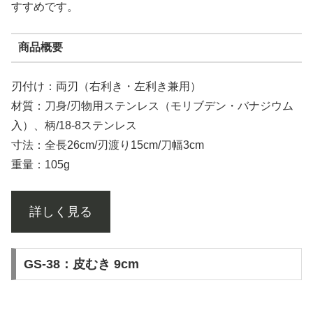
すすめです。
商品概要
刃付け：両刃（右利き・左利き兼用）
材質：刀身/刃物用ステンレス（モリブデン・バナジウム
入）、柄/18-8ステンレス
寸法：全長26cm/刃渡り15cm/刀幅3cm
重量：105g
詳しく見る
GS-38：皮むき 9cm