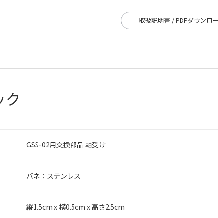
取扱説明書 / PDFダウンロ
ック
GSS-02用交換部品 軸受け
バネ：ステンレス
縦1.5cm x 横0.5cm x 高さ2.5cm