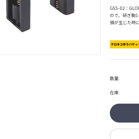
GSS-02：
ので、研ぎ駒
損が生じた時
数量:
在庫: