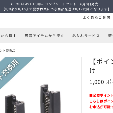
GLOBAL-IST 10周年 コンプリートセット 6月9日発売！
【8/8より8/16まで夏季休業につき商品発送は8/17以降となります】
よくあるご質問
トから探す
周辺アイテムから探す
名入れサービス
研
ント交換品
【ポイン
け
1,000
■必要ポイント
こちらはポイ
お申込が可能