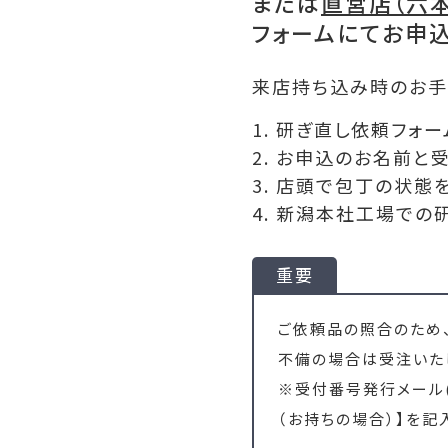
または
直営店（六本
フォームにてお申
来店持ち込み時のお手
1. 研ぎ直し依頼フォ
2. お申込のお名前と
3. 店頭で包丁の状
4. 新潟本社工場で
重要
ご依頼品の照合のため
不備の場合は受注いた
※受付番号発行メール
（お持ちの場合）】を記