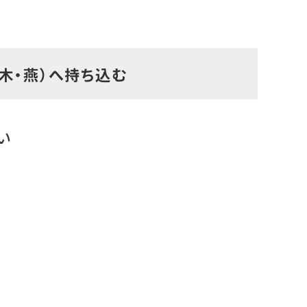
本木・燕）へ持ち込む
い