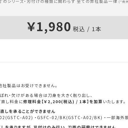
丁のシリーズ・刃付けの種類に関わらず 全ての弊社製品一律
(*例
￥1,980
税込 / 1本
他社製品はお受けできません。
ぼれ・欠けがある場合は刀身を大きく削り出し、
ぎ直し料金に
修理料金【￥2,200(税込) / 1本】を加算
いたします。
直しを承ることができません
02(
GSTC-A02
) ・GSFC-02/BK(
GSTC-A02/BK
) ・一部海外限
しを承りますが、刃付けのみ行い、刀面の研磨はできません