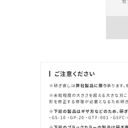
包
ご注意ください
※研ぎ直しは
弊社製品に限り
承ります。
※米粒程度の大きさを超える大きな刃こ
形を修正する修理が必要となるため研
※
下記の製品はギザ刃などのため、研ぎ
・
GS-10
・GP-20 ・
GTF-001
・GSFC-
※
下記のブラックカラーの製品は研ぎ直