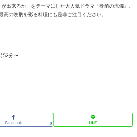
とが出来るか」をテーマにした大人気ドラマ『晩酌の流儀』。
最高の晩酌を彩る料理にも是非ご注目ください。
時52分〜
Facebook
LINE
0