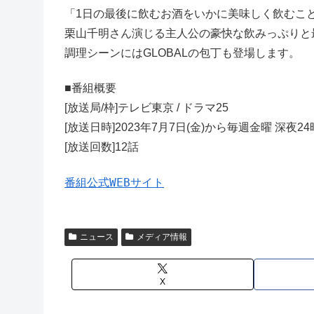
「1日の最後に飲むお酒をいかに美味しく飲むこ
栗山千明さん演じる主人公の豪快な飲みっぷりと
調理シーンにはGLOBALの包丁も登場します。
■番組概要
[放送局/枠]テレビ東京 / ドラマ25
[放送日時]2023年7月7日(金)から毎週金曜 深夜24
[放送回数]12話
番組公式WEBサイト
ニュース
メディア情報
X