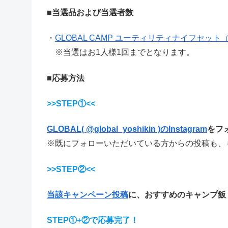
■当選品および当選者数
・
GLOBAL CAMP ユーティリティナイフセット（G
※当選はお1人様1回までとなります。
■応募方法
>>STEP①<<
GLOBAL( @global_yoshikin )のInstagram
をフ
※既にフォローいただいている方からの投稿も、
>>STEP②<<
当該キャンペーン投稿
に、おすすめのキャンプ飯
STEP①+②で応募完了！