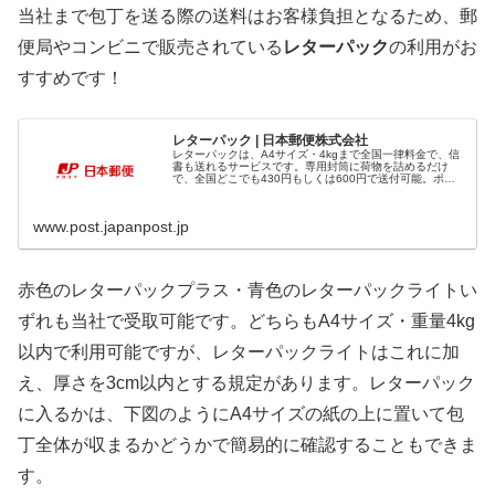
当社まで包丁を送る際の送料はお客様負担となるため、郵
便局やコンビニで販売されている
レターパック
の利用がお
すすめです！
レターパック | 日本郵便株式会社
レターパックは、A4サイズ・4kgまで全国一律料金で、信
書も送れるサービスです。専用封筒に荷物を詰めるだけ
で、全国どこでも430円もしくは600円で送付可能。ポス
トにも投函できます。
www.post.japanpost.jp
赤色のレターパックプラス・青色のレターパックライトい
ずれも当社で受取可能です。どちらもA4サイズ・重量4kg
以内で利用可能ですが、レターパックライトはこれに加
え、厚さを3cm以内とする規定があります。レターパック
に入るかは、下図のようにA4サイズの紙の上に置いて包
丁全体が収まるかどうかで簡易的に確認することもできま
す。