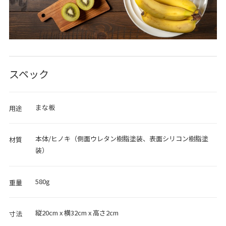
スペック
まな板
用途
本体/ヒノキ（側面ウレタン樹脂塗装、表面シリコン樹脂塗
材質
装）
580g
重量
縦20cm x 横32cm x 高さ2cm
寸法