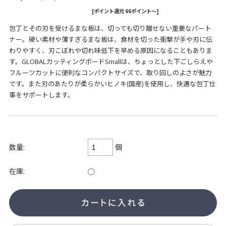
[ポイント還元 66ポイント～]
包丁とその刃を受けるまな板は、切っても切り離せない重要なパート
ナー。硬い素材や薄すぎるまな板は、食材を切った衝撃が手や刃に伝
わりやすく、刃こぼれや切れ味低下を早める原因になることもありま
す。GLOBALカッティングボードSmallは、ちょっとした下ごしらえや
フルーツカットに便利なコンパクトサイズで、取り回しのよさが魅力
です。また刃のあたりが柔らかいヒノキ(国産)を使用し、快適な包丁仕
事をサポートします。
個
数量:
在庫:
○