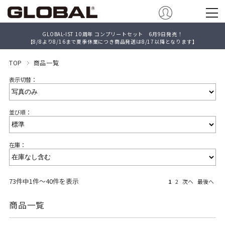
GLOBAL-IST 10周年 コンプリートセット 6月9日発売！
【8/8より8/16まで夏季休業につき商品発送は8/17以降となります】
TOP
商品一覧
表示切替：
並び順：
在庫：
73件中1件～40件を表示
1
2
次へ
最後へ
商品一覧