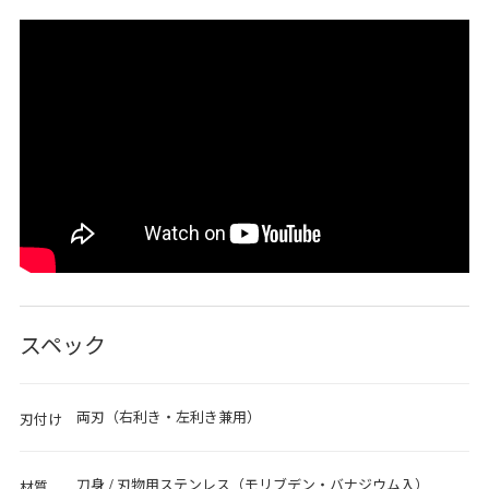
スペック
両刃（右利き・左利き兼用）
刃付け
刀身 / 刃物用ステンレス（モリブデン・バナジウム入）
材質