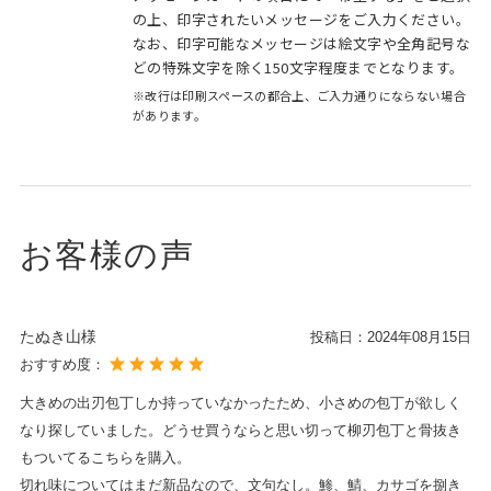
の上、印字されたいメッセージをご入力ください。
なお、印字可能なメッセージは絵文字や全角記号な
どの特殊文字を除く150文字程度までとなります。
※改行は印刷スペースの都合上、ご入力通りにならない場合
があります。
お客様の声
たぬき山様
投稿日：
2024年08月15日
おすすめ度：
大きめの出刃包丁しか持っていなかったため、小さめの包丁が欲しく
なり探していました。どうせ買うならと思い切って柳刃包丁と骨抜き
もついてるこちらを購入。
切れ味についてはまだ新品なので、文句なし。鯵、鯖、カサゴを捌き