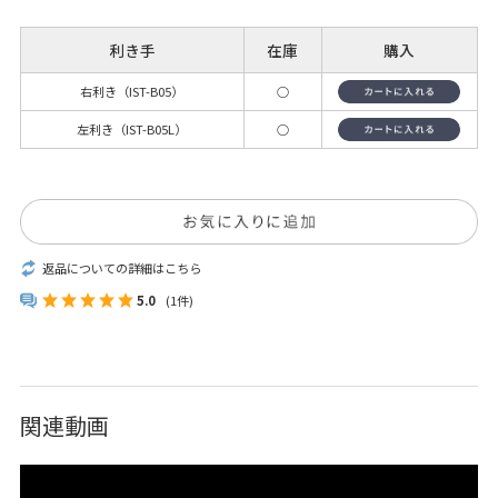
利き手
在庫
購入
右利き（IST-B05）
○
左利き（IST-B05L）
○
返品についての詳細はこちら
5.0
(1件)
関連動画