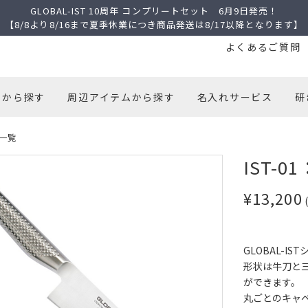
GLOBAL-IST 10周年 コンプリートセット 6月9日発売！
【8/8より8/16まで夏季休業につき商品発送は8/17以降となります】
よくあるご質問
トから探す
周辺アイテムから探す
名入れサービス
研
一覧
IST-0
¥13,200
GLOBAL-I
形状は牛刀と
ができます。
丸ごとのキャ