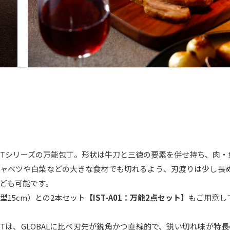
L-ISTシリーズの万能包丁。形状は牛刀と三徳の要素を併せ持ち、
ャベツや白菜などの大きな食材でも切れるよう、刃渡りは少し長め
ども可能です。
（小型15cm）との2本セット
【IST-A01：万能2点セット】
もご用意し
L-ISTは、GLOBALに比べ刃先が鋭角かつ直線的で、鋭い切れ味