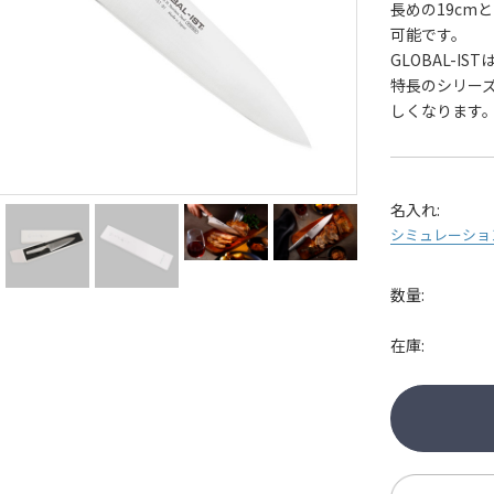
長めの19cm
可能です。
GLOBAL-I
特長のシリー
しくなります
名入れ:
シミュレーショ
数量:
在庫: